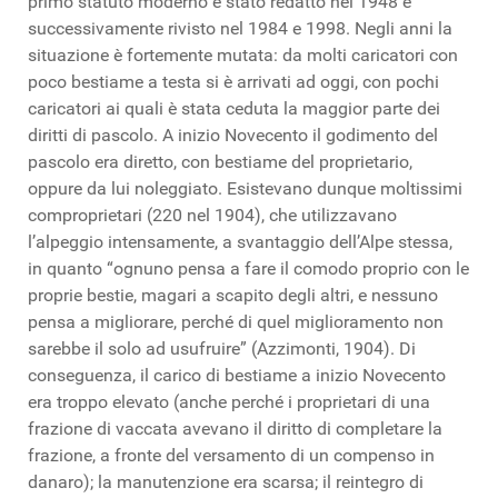
primo statuto moderno è stato redatto nel 1948 e
successivamente rivisto nel 1984 e 1998. Negli anni la
situazione è fortemente mutata: da molti caricatori con
poco bestiame a testa si è arrivati ad oggi, con pochi
caricatori ai quali è stata ceduta la maggior parte dei
diritti di pascolo. A inizio Novecento il godimento del
pascolo era diretto, con bestiame del proprietario,
oppure da lui noleggiato. Esistevano dunque moltissimi
comproprietari (220 nel 1904), che utilizzavano
l’alpeggio intensamente, a svantaggio dell’Alpe stessa,
in quanto “ognuno pensa a fare il comodo proprio con le
proprie bestie, magari a scapito degli altri, e nessuno
pensa a migliorare, perché di quel miglioramento non
sarebbe il solo ad usufruire” (
Azzimonti
, 1904). Di
conseguenza, il carico di bestiame a inizio Novecento
era troppo elevato (anche perché i proprietari di una
frazione di vaccata avevano il diritto di completare la
frazione, a fronte del versamento di un compenso in
danaro); la manutenzione era scarsa; il reintegro di