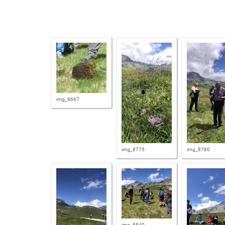
img_8667
img_8775
img_8780
img_8840