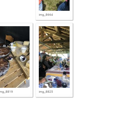
img_8664
img_8819
img_8825