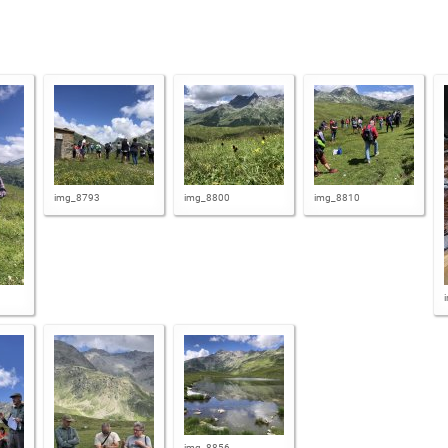
img_8793
img_8800
img_8810
img_8856