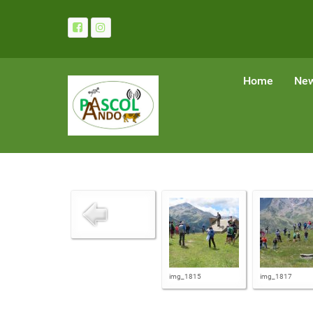
Home
Ne
img_1815
img_1817