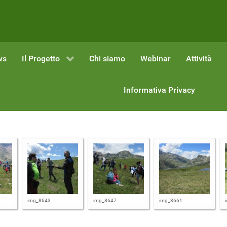
ws
Il Progetto
Chi siamo
Webinar
Attività
Informativa Privacy
img_8643
img_8647
img_8661